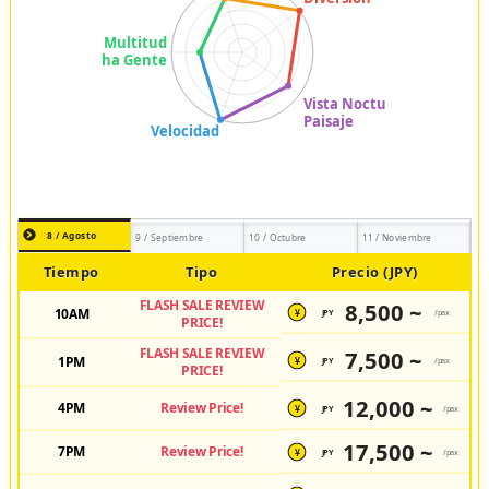
8 / Agosto
9 / Septiembre
10 / Octubre
11 / Noviembre
Tiempo
Tipo
Precio (JPY)
FLASH SALE REVIEW
8,500 ~
10AM
JPY
/pax
¥
PRICE!
FLASH SALE REVIEW
7,500 ~
1PM
JPY
/pax
¥
PRICE!
12,000 ~
4PM
Review Price!
JPY
/pax
¥
17,500 ~
7PM
Review Price!
JPY
/pax
¥