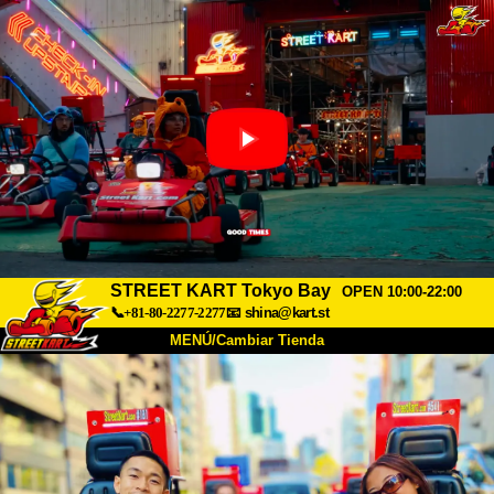
STREET KART Tokyo Bay
OPEN 10:00-22:00
📞+81-80-2277-2277
📧
shina@kart.st
MENÚ/Cambiar Tienda
INICIO
Acerca de
Especificaciones
Precios
Acceso
Testimonios
Preguntas Frecuentes