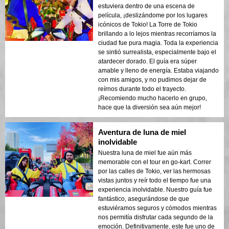
estuviera dentro de una escena de
película, ¡deslizándome por los lugares
icónicos de Tokio! La Torre de Tokio
brillando a lo lejos mientras recorríamos la
ciudad fue pura magia. Toda la experiencia
se sintió surrealista, especialmente bajo el
atardecer dorado. El guía era súper
amable y lleno de energía. Estaba viajando
con mis amigos, y no pudimos dejar de
reírnos durante todo el trayecto.
¡Recomiendo mucho hacerlo en grupo,
hace que la diversión sea aún mejor!
Aventura de luna de miel
inolvidable
Nuestra luna de miel fue aún más
memorable con el tour en go-kart. Correr
por las calles de Tokio, ver las hermosas
vistas juntos y reír todo el tiempo fue una
experiencia inolvidable. Nuestro guía fue
fantástico, asegurándose de que
estuviéramos seguros y cómodos mientras
nos permitía disfrutar cada segundo de la
emoción. Definitivamente, este fue uno de