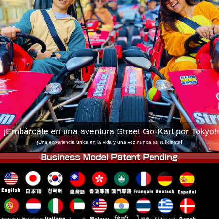
Empresa
Reservas
Cambiar Tienda
Tokyo Shinagawa
Tokyo Akihabara#1
Tokyo Akihabara#2
Tokyo Shibuya
Tokyo Shibuya Annex
Tokyo Bay
Tokyo Asakusa
Osaka
Okinawa
¡Embárcate en una aventura Street Go-Kart por Tokyo!
¡Una experiencia única en la vida y una vez nunca es suficiente!