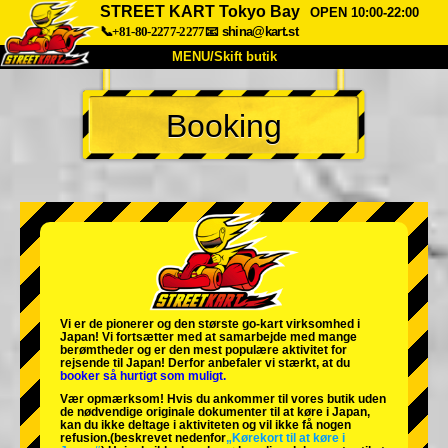
STREET KART Tokyo Bay
OPEN 10:00-22:00
📞+81-80-2277-2277
📧
shina@kart.st
MENU/Skift butik
TOP
Booking
Om
Specifikationer
Pris
Adgang
Stemme
FAQ
Virksomhed
Booking
Skift butik
Tokyo Shinagawa
Tokyo Akihabara#1
Tokyo Akihabara#2
Tokyo Shibuya
Vi er de
pionerer
og
den største go-kart virksomhed
i
Tokyo Shibuya Annex
Tokyo Bay
Japan! Vi fortsætter med at samarbejde med
mange
berømtheder
og er den
mest populære aktivitet
for
rejsende til Japan! Derfor anbefaler vi stærkt, at du
Tokyo Asakusa
Osaka
booker så hurtigt som muligt.
Vær opmærksom! Hvis du ankommer til vores butik uden
Okinawa
de nødvendige originale dokumenter til at køre i Japan,
kan du ikke deltage i aktiviteten og vil ikke få nogen
refusion.
(beskrevet nedenfor
„Kørekort til at køre i