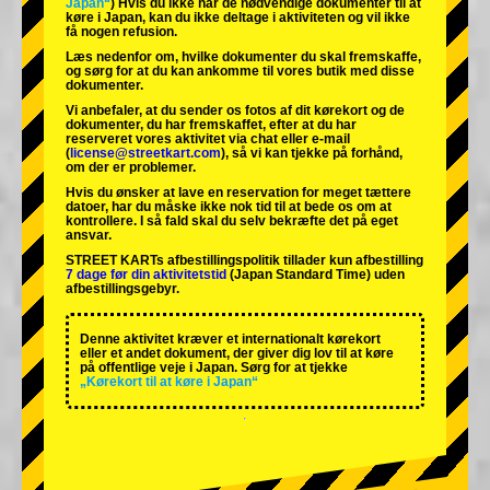
Japan“
) Hvis du ikke har de nødvendige dokumenter til at
køre i Japan, kan du ikke deltage i aktiviteten og vil ikke
få nogen refusion.
Læs nedenfor om, hvilke dokumenter du skal fremskaffe,
og sørg for at du kan ankomme til vores butik med disse
dokumenter.
Vi anbefaler, at du sender os fotos af dit kørekort og de
dokumenter, du har fremskaffet, efter at du har
reserveret vores aktivitet via chat eller e-mail
(
license@streetkart.com
), så vi kan tjekke på forhånd,
om der er problemer.
Hvis du ønsker at lave en reservation for meget tættere
datoer, har du måske ikke nok tid til at bede os om at
kontrollere. I så fald skal du selv bekræfte det på eget
ansvar.
STREET KARTs afbestillingspolitik tillader kun afbestilling
7 dage før din aktivitetstid
(Japan Standard Time) uden
afbestillingsgebyr.
Denne aktivitet kræver et internationalt kørekort
eller et andet dokument, der giver dig lov til at køre
på offentlige veje i Japan. Sørg for at tjekke
„Kørekort til at køre i Japan“