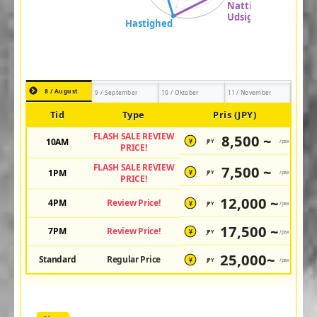
8 / August
9 / September
10 / Oktober
11 / November
Tid
Type
Pris (JPY)
FLASH SALE REVIEW
8,500 ~
10AM
JPY
/pax
¥
PRICE!
FLASH SALE REVIEW
7,500 ~
1PM
JPY
/pax
¥
PRICE!
12,000 ~
4PM
Review Price!
JPY
/pax
¥
17,500 ~
7PM
Review Price!
JPY
/pax
¥
25,000~
Standard
Regular Price
JPY
/pax
¥