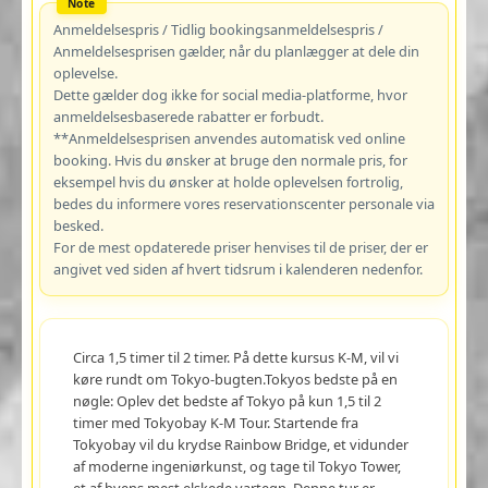
Anmeldelsespris / Tidlig bookingsanmeldelsespris /
Anmeldelsesprisen gælder, når du planlægger at dele din
oplevelse.
Dette gælder dog ikke for social media-platforme, hvor
anmeldelsesbaserede rabatter er forbudt.
**Anmeldelsesprisen anvendes automatisk ved online
booking. Hvis du ønsker at bruge den normale pris, for
eksempel hvis du ønsker at holde oplevelsen fortrolig,
bedes du informere vores reservationscenter personale via
besked.
For de mest opdaterede priser henvises til de priser, der er
angivet ved siden af hvert tidsrum i kalenderen nedenfor.
Circa 1,5 timer til 2 timer. På dette kursus K-M, vil vi
køre rundt om Tokyo-bugten.Tokyos bedste på en
nøgle: Oplev det bedste af Tokyo på kun 1,5 til 2
timer med Tokyobay K-M Tour. Startende fra
Tokyobay vil du krydse Rainbow Bridge, et vidunder
af moderne ingeniørkunst, og tage til Tokyo Tower,
et af byens mest elskede vartegn. Denne tur er